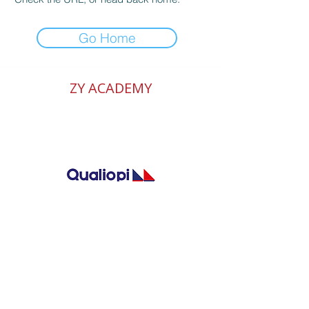
Go Home
ZY ACADEMY
Votre partenaire en formations
d'anglais immersives et
personnalisées
© 2025 ZY
ACADEMY